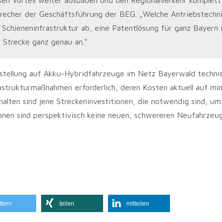
precher der Geschäftsführung der BEG. „Welche Antriebstechn
 Schieneninfrastruktur ab, eine Patentlösung für ganz Bayern 
e Strecke ganz genau an.“
tellung auf Akku-Hybridfahrzeuge im Netz Bayerwald techni
frastrukturmaßnahmen erforderlich, deren Kosten aktuell auf mi
halten sind jene Streckeninvestitionen, die notwendig sind, um
tionen sind perspektivisch keine neuen, schwereren Neufahrzeu
ttern
teilen
mitteilen