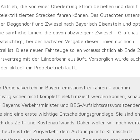
Antrieb, die von einer Oberleitung Strom beziehen und damit
telektrifizierten Strecken fahren können. Das Gutachten unter
ber Deggendorf und Zwiesel nach Bayerisch Eisenstein und opt
ie sämtliche Linien, die davon abzweigen: Zwiesel – Grafenau
absichtigt, bei der nächsten Vergabe dieser Linien nur noch
al ist. Diese neuen Fahrzeuge sollen voraussichtlich ab Ende
rsvertrag mit der Länderbahn ausläuft. Vorsorglich wurde auch
der aktuell ein Probebetrieb läuft.
Regionalverkehr in Bayern emissionsfrei fahren – auch im
stig sicher nicht komplett elektrifiziert werden können, scha
gt Bayerns Verkehrsminister und BEG-Aufsichtsratsvorsitzender
e sind eine erste wichtige Entscheidungsgrundlage. Sie sind eh
ich des Zeit- und Kostenaufwands. Daher wollen wir noch weit
its heute ist der Zugverkehr dem Auto in puncto Klimaschutz
en Vorteil weiter ausbauen und den Regionalverkehr komplett