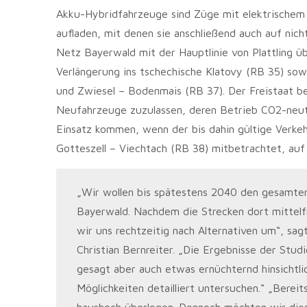
Akku-Hybridfahrzeuge sind Züge mit elektrischem 
aufladen, mit denen sie anschließend auch auf nich
Netz Bayerwald mit der Hauptlinie von Plattling ü
Verlängerung ins tschechische Klatovy (RB 35) sow
und Zwiesel – Bodenmais (RB 37). Der Freistaat be
Neufahrzeuge zuzulassen, deren Betrieb CO2-neutr
Einsatz kommen, wenn der bis dahin gültige Verkeh
Gotteszell – Viechtach (RB 38) mitbetrachtet, auf 
„Wir wollen bis spätestens 2040 den gesamten 
Bayerwald. Nachdem die Strecken dort mittelfri
wir uns rechtzeitig nach Alternativen um“, sa
Christian Bernreiter. „Die Ergebnisse der Studi
gesagt aber auch etwas ernüchternd hinsichtl
Möglichkeiten detailliert untersuchen.“ „Bere
haushoch überlegen. Dennoch möchten wir dies