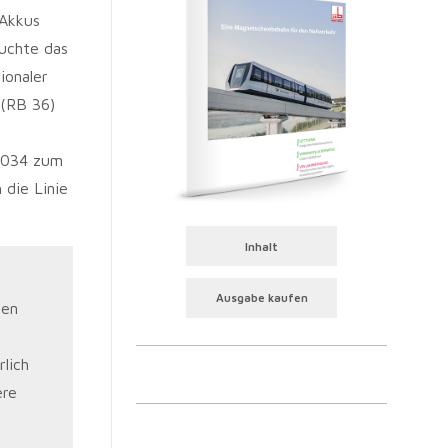
 Akkus
suchte das
ionaler
 (RB 36)
 2034 zum
 die Linie
Inhalt
Ausgabe kaufen
uen
rlich
ere