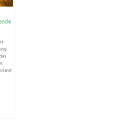
ende
es
ung
das
in
nstand