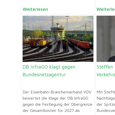
Weiterlesen
Weiterle
DB InfraGO klagt gegen
Steffen
Bundesnetzagentur
Verkehr
Der Eisenbahn-Branchenverband VDV
Mit Steff
bewertet die Klage der DB InfraGO
Nachfolge
gegen die Festlegung der Obergrenze
der Spitz
der Gesamtkosten für 2027 als
Bundesver