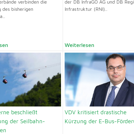
erbände verbinden die
der DB InfraGO AG und DB Reg
 des bisherigen
Infrastruktur (RNI)...
...
sen
Weiterlesen
rne beschließt
VDV kritisiert drastische
ng der Seilbahn-
Kürzung der E-Bus-Förde
gen