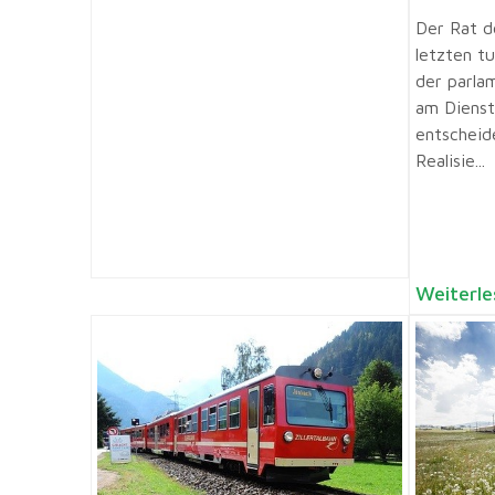
Der Rat d
letzten t
der parla
am Diensta
entscheid
Realisie...
Weiterle