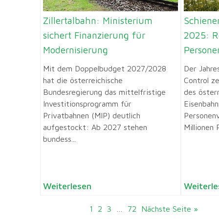
Zillertalbahn: Ministerium
Schienen
sichert Finanzierung für
2025: R
Modernisierung
Persone
Mit dem Doppelbudget 2027/2028
Der Jahre
hat die österreichische
Control ze
Bundesregierung das mittelfristige
des öster
Investitionsprogramm für
Eisenbahn
Privatbahnen (MIP) deutlich
Personenv
aufgestockt: Ab 2027 stehen
Millionen 
bundess...
Weiterlesen
Weiterle
1
2
3
…
72
Nächste Seite »