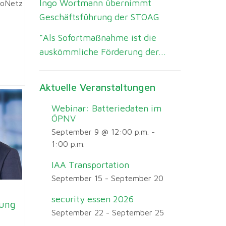
Ingo Wortmann übernimmt
ioNetz
Geschäftsführung der STOAG
“Als Sofortmaßnahme ist die
auskömmliche Förderung der...
Aktuelle Veranstaltungen
Webinar: Batteriedaten im
ÖPNV
September 9 @ 12:00 p.m.
-
1:00 p.m.
IAA Transportation
September 15
-
September 20
security essen 2026
rung
September 22
-
September 25