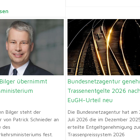
sen
 Bilger übernimmt
Bundesnetzagentur ge­neh­
sministerium
Tras­senent­gel­te 2026 nac
EuGH-Ur­teil neu
en Bilger steht der
Die Bundesnetzagentur hat am 
r von Patrick Schnieder an
Juli 2026 die im Dezember 202
e des
erteilte Entgeltgenehmigung z
kehrsministeriums fest.
Trassenpreissystem 2026