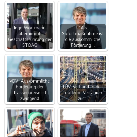
Ingo Wortmann
"Als
übernimmt
Sofortmaßnahme ist
Geschäftsführung der
die auskömmliche
STOAG
Förderung…
VDV: Auskömmliche
Förderung der
TÜV-Verband fordert
Trassenpreise ist
moderne Verfahren
zwingend
zur…