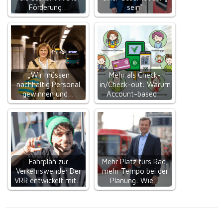
Förderung…
sein“
„Wir müssen
Mehr als Check-
nachhaltig Personal
in/Check-out: Warum
gewinnen und…
Account-based…
Fahrplan zur
Mehr Platz fürs Rad,
Verkehrswende: Der
mehr Tempo bei der
VRR entwickelt mit…
Planung: Wie…