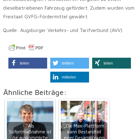
dieselbetriebenen Fahrzeug gefördert. Zudem wurden vom
Freistaat GVFG-Fördermittel gewährt.
Quelle: Augsburger Verkehrs- und Tarifverbund (AVV)
teilen
twittern
teilen
mitteilen
Ähnliche Beiträge:
"Als
„Die Max-Plattform
Sofortmaßnahme ist
kann Bestandteil
die auskömmliche
einer Gesamtlösung