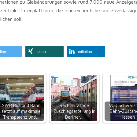
ormationen zu Gleisänderungen sowie rund 7.000 neue Anzeigeta
entrale Datenplattform, die eine einheitliche und zuverlässig
chen soll.
ttern
teilen
mitteilen
SWB Bus und Bahn
Rechtskräftige
VCD Schwarzb
setzt auf maximale
Zuschlagserteilung in
Bahn-Zuständ
Transparenz und…
Berliner…
Hessen