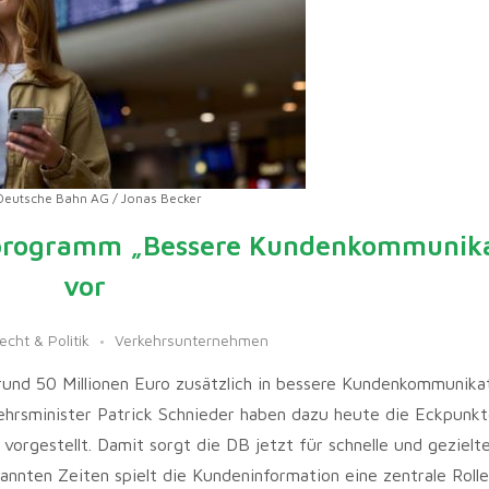
Deutsche Bahn AG / Jonas Becker
tprogramm „Bessere Kundenkommunika
vor
echt & Politik
Verkehrsunternehmen
rund 50 Millionen Euro zusätzlich in bessere Kundenkommunika
ehrsminister Patrick Schnieder haben dazu heute die Eckpunk
rgestellt. Damit sorgt die DB jetzt für schnelle und gezielt
nnten Zeiten spielt die Kundeninformation eine zentrale Rolle