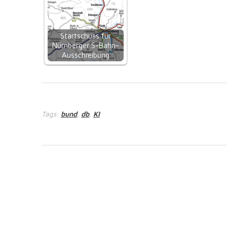
Startschuss für
Nürnberger S-Bahn-
Ausschreibung
Tags:
bund
db
KI
,
,