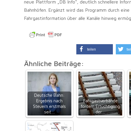
neue Plattform „DB Info“, deutlich schnellere Inf
Bahnhöfen. Ergänzt wird das Programm durch eine z
Fahrgastinformation über alle Kanäle hinweg ermögli
teilen
twi
Ähnliche Beiträge:
Deutsche Bahn:
Ergebnis nach
Fahrgastverbände
Steuern erstmals
fordern Ertüchtigung
seit…
der…