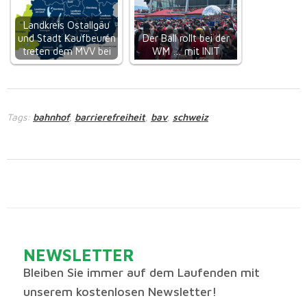
Landkreis Ostallgäu
und Stadt Kaufbeuren
Der Ball rollt bei der
treten dem MVV bei
WM … mit INIT
Tags:
bahnhof
barrierefreiheit
bav
schweiz
,
,
,
NEWSLETTER
Bleiben Sie immer auf dem Laufenden mit
unserem kostenlosen Newsletter!