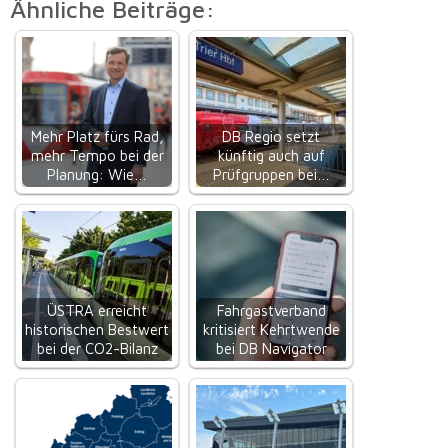
Ähnliche Beiträge:
Mehr Platz fürs Rad,
DB Regio setzt
mehr Tempo bei der
künftig auch auf
Planung: Wie…
Prüfgruppen bei…
ÜSTRA erreicht
Fahrgastverband
historischen Bestwert
kritisiert Kehrtwende
bei der CO2-Bilanz
bei DB Navigator