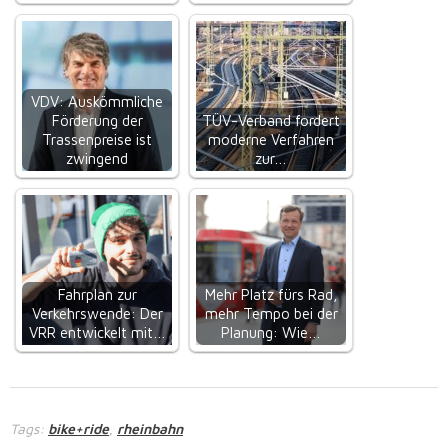
VDV: Auskömmliche
Förderung der
TÜV-Verband fordert
Trassenpreise ist
moderne Verfahren
zwingend
zur…
Fahrplan zur
Mehr Platz fürs Rad,
Verkehrswende: Der
mehr Tempo bei der
VRR entwickelt mit…
Planung: Wie…
Tags:
bike+ride
rheinbahn
,