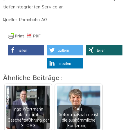
tiefenintegrierten Service an.
Quelle: Rheinbahn AG
teilen
twittern
teilen
mitteilen
Ähnliche Beiträge:
Ingo Wortmann
"Als
übernimmt
Sofortmaßnahme ist
Geschäftsführung der
die auskömmliche
STOAG
Förderung…