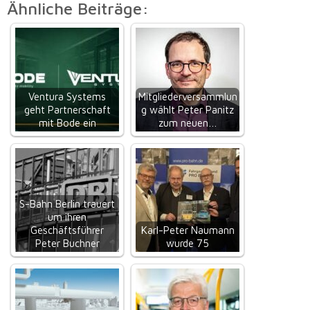
Ähnliche Beiträge:
Ventura Systems
Mitgliederversammlun
geht Partnerschaft
g wählt Peter Panitz
mit Bode ein
zum neuen…
S-Bahn Berlin trauert
um ihren
Geschäftsführer
Karl-Peter Naumann
Peter Buchner
wurde 75