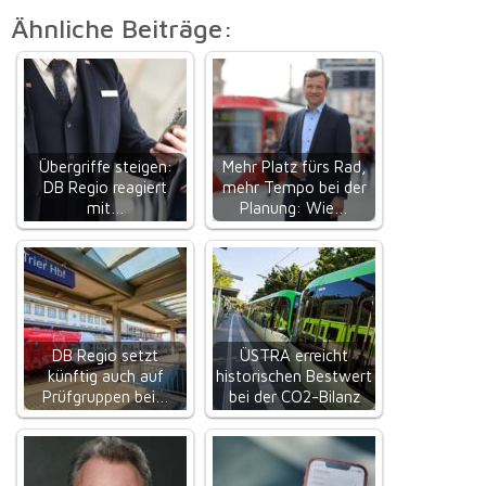
Ähnliche Beiträge:
Übergriffe steigen:
Mehr Platz fürs Rad,
DB Regio reagiert
mehr Tempo bei der
mit…
Planung: Wie…
DB Regio setzt
ÜSTRA erreicht
künftig auch auf
historischen Bestwert
Prüfgruppen bei…
bei der CO2-Bilanz