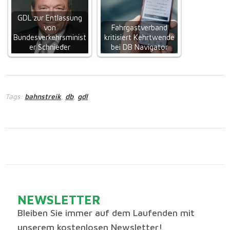
GDL zur Entlassung
von
Fahrgastverband
Bundesverkehrsminist
kritisiert Kehrtwende
er Schnieder
bei DB Navigator
Tags:
bahnstreik
db
gdl
,
,
NEWSLETTER
Bleiben Sie immer auf dem Laufenden mit
unserem kostenlosen Newsletter!