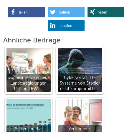
teilen
twittern
teilen
mitteilen
Ähnliche Beiträge:
Doppelinterview neue
Cybervorfall: IT-
Landesregierungen
Systeme von Stadler
RLP und BW:…
nicht kompromittiert
Schienennetz:
Vertrauen in