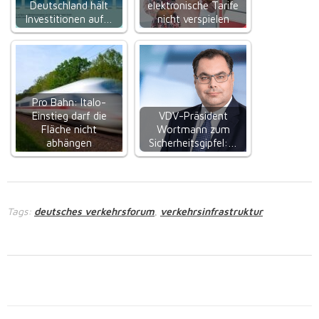
Deutschland hält
elektronische Tarife
Investitionen auf…
nicht verspielen
Pro Bahn: Italo-
Einstieg darf die
VDV-Präsident
Fläche nicht
Wortmann zum
abhängen
Sicherheitsgipfel:…
Tags:
deutsches verkehrsforum
verkehrsinfrastruktur
,