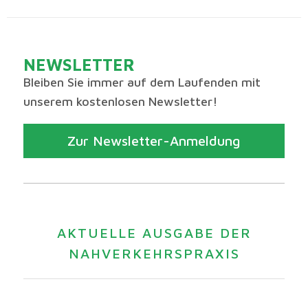
n
s
t
NEWSLETTER
a
Bleiben Sie immer auf dem Laufenden mit
l
unserem kostenlosen Newsletter!
t
u
Zur Newsletter-Anmeldung
n
g
N
a
AKTUELLE AUSGABE DER
v
NAHVERKEHRSPRAXIS
i
g