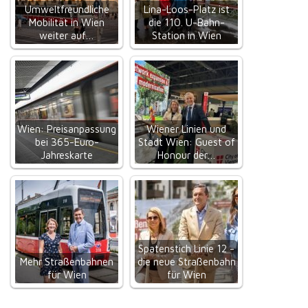
Umweltfreundliche
Lina-Loos-Platz ist
Mobilität in Wien
die 110. U-Bahn-
weiter auf…
Station in Wien
Wien: Preisanpassung
Wiener Linien und
bei 365-Euro-
Stadt Wien: Guest of
Jahreskarte
Honour der…
Spatenstich Linie 12 -
Mehr Straßenbahnen
die neue Straßenbahn
für Wien
für Wien