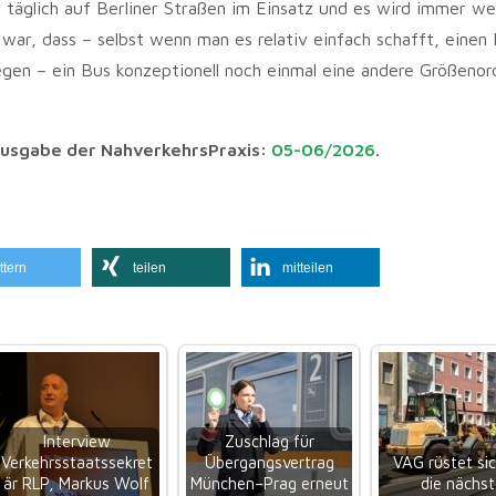
g täglich auf Berliner Straßen im Einsatz und es wird immer we
war, dass – selbst wenn man es relativ einfach schafft, einen
en – ein Bus konzeptionell noch einmal eine andere Größeno
 Ausgabe der NahverkehrsPraxis:
05-06/2026
.
ttern
teilen
mitteilen
Interview
Zuschlag für
Verkehrsstaatssekret
Übergangsvertrag
VAG rüstet sic
är RLP, Markus Wolf
München–Prag erneut
die nächst