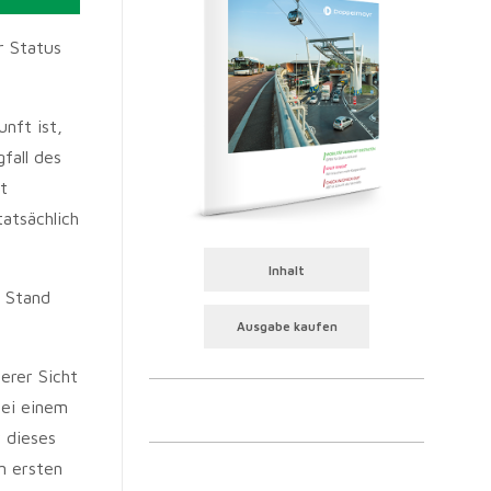
r Status
nft ist,
fall des
t
atsächlich
Inhalt
e Stand
Ausgabe kaufen
serer Sicht
bei einem
 dieses
n ersten