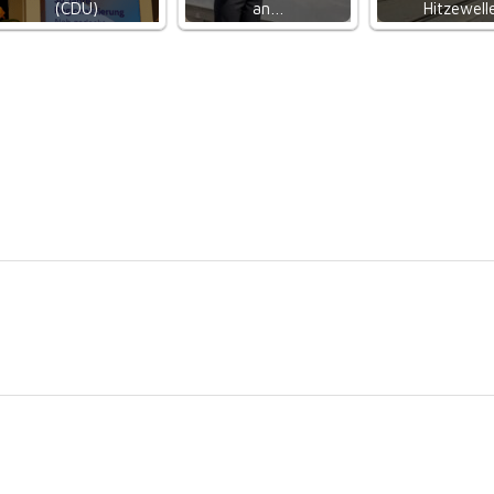
(CDU)
an…
Hitzewell