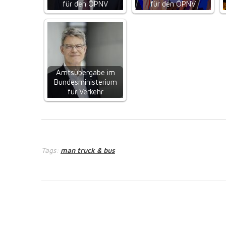
für den ÖPNV
für den ÖPNV
Amtsübergabe im
Bundesministerium
für Verkehr
Tags:
man truck & bus