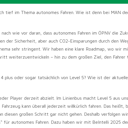
ich tief im Thema autonomes Fahren. Wie ist denn bei MAN de
er nach wie vor daran, dass autonomes Fahren im ÖPNV die Zuku
gen der Sicherheit, aber auch CO2-Einsparungen durch den Weg
hema sehr stringent. Wir haben eine klare Roadmap, wo wir mi
hritt weiterzuentwickeln – hin zu dem großen Ziel, den Fahrer t
4 plus oder sogar tatsächlich von Level 5? Wie ist der aktuell
jeder Player derzeit abzielt. Im Linienbus macht Level 5 aus un
 Fahrzeug kann überall jederzeit willkürlich fahren. Das heißt, 
 diesen großen Schritt gar nicht gehen. Deshalb verfolgen wir
s“ für autonomes Fahren. Dazu haben wir mit BeIntelli 2025 de