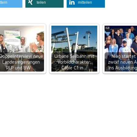
ttern
teilen
mitteilen
Doppelinterview neue
Urbane Seilbahn mit
Niag startet
Landesregierungen
Vorbildcharakter:
zwölf neuen A
RLP und BW:…
Câble C1 in…
ins Ausbildung