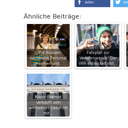
teilen
twi
Ähnliche Beiträge:
„Wir müssen
Fahrplan zur
nachhaltig Personal
Verkehrswende: Der
gewinnen und…
VRR entwickelt mit…
Knorr-Bremse
verkauft sein
weltweites Geschäft
mit…