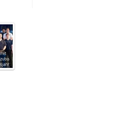
 mit
zubis
sjahr