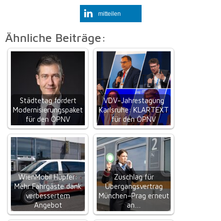
mitteilen
Ähnliche Beiträge:
Städtetag fordert
VDV-Jahrestagung
Modernisierungspaket
Karlsruhe: KLARTEXT
für den ÖPNV
für den ÖPNV
WienMobil Hüpfer:
Zuschlag für
Mehr Fahrgäste dank
Übergangsvertrag
verbessertem
München–Prag erneut
Angebot
an…