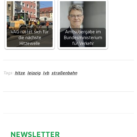
VAG rüstet sich für
Amtsübergabe im
die nächste
Bundesministerium
Hitzewelle
für Verkehr
Tags:
hitze
leipzig
lvb
straßenbahn
,
,
,
NEWSLETTER