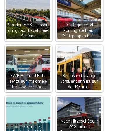
Sonder-VMK: Hessen
DB Regio setzt
dringt auf bezahlbare
künftig auch auf
Schiene
Prüfgruppen bei…
SWB Bus und Bahn
Berlins extralange
setzt auf maximale
Straßenbahn ist auf
Transparenz und…
der M4 im…
Nach Hitzeschäden:
Schienennetz:
VAG nimmt