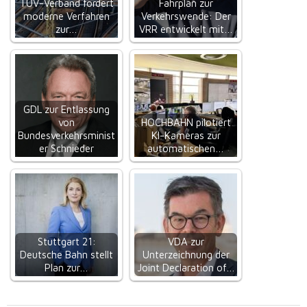
TÜV-Verband fordert
Fahrplan zur
moderne Verfahren
Verkehrswende: Der
zur…
VRR entwickelt mit…
GDL zur Entlassung
von
HOCHBAHN pilotiert
Bundesverkehrsminist
KI-Kameras zur
er Schnieder
automatischen…
Stuttgart 21:
VDA zur
Deutsche Bahn stellt
Unterzeichnung der
Plan zur…
Joint Declaration of…