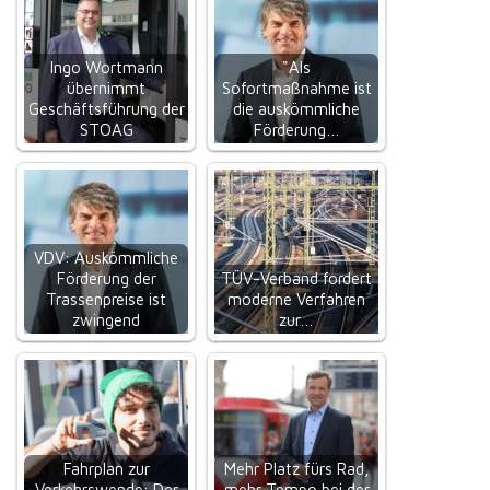
Ingo Wortmann
"Als
übernimmt
Sofortmaßnahme ist
Geschäftsführung der
die auskömmliche
STOAG
Förderung…
VDV: Auskömmliche
Förderung der
TÜV-Verband fordert
Trassenpreise ist
moderne Verfahren
zwingend
zur…
Fahrplan zur
Mehr Platz fürs Rad,
Verkehrswende: Der
mehr Tempo bei der