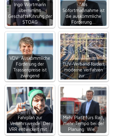
Ingo Wortmann
"Als
übernimmt
Sofortmaßnahme ist
Geschäftsführung der
die auskömmliche
STOAG
Förderung…
VDV: Auskömmliche
Förderung der
TÜV-Verband fordert
Trassenpreise ist
moderne Verfahren
zwingend
zur…
Fahrplan zur
Mehr Platz fürs Rad,
Verkehrswende: Der
mehr Tempo bei der
VRR entwickelt mit…
Planung: Wie…