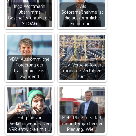
Ingo Wortmann
"Als
übernimmt
Sofortmaßnahme ist
Geschäftsführung der
die auskömmliche
STOAG
Förderung…
VDV: Auskömmliche
Förderung der
TÜV-Verband fordert
Trassenpreise ist
moderne Verfahren
zwingend
zur…
Fahrplan zur
Mehr Platz fürs Rad,
Verkehrswende: Der
mehr Tempo bei der
VRR entwickelt mit…
Planung: Wie…