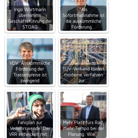
Ingo Wortmann
"Als
übernimmt
Sofortmaßnahme ist
Geschäftsführung der
die auskömmliche
STOAG
Förderung…
VDV: Auskömmliche
Förderung der
TÜV-Verband fordert
Trassenpreise ist
moderne Verfahren
zwingend
zur…
Fahrplan zur
Mehr Platz fürs Rad,
Verkehrswende: Der
mehr Tempo bei der
VRR entwickelt mit…
Planung: Wie…