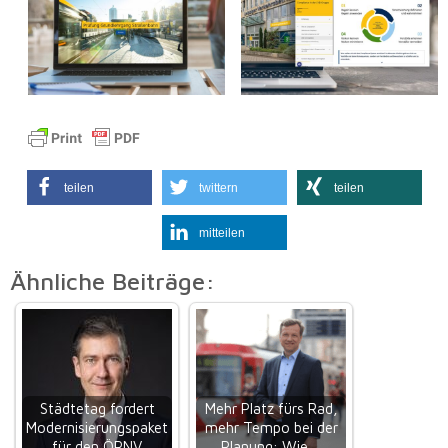
teilen
twittern
teilen
mitteilen
Ähnliche Beiträge:
Städtetag fordert
Mehr Platz fürs Rad,
Modernisierungspaket
mehr Tempo bei der
für den ÖPNV
Planung: Wie…