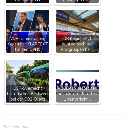
VDV-Jahrestagung
DB Regio setzt
Karlsruhe: KLARTEXT
künftig auch auf
für den ÖPNV
Prüfgruppen bei…
ÜSTRA erreicht
ROBERTA testet den
historischen Bestwert
hochautomatisierten
bei der CO2-Bilanz
Linienverkehr…
Tags: No tags