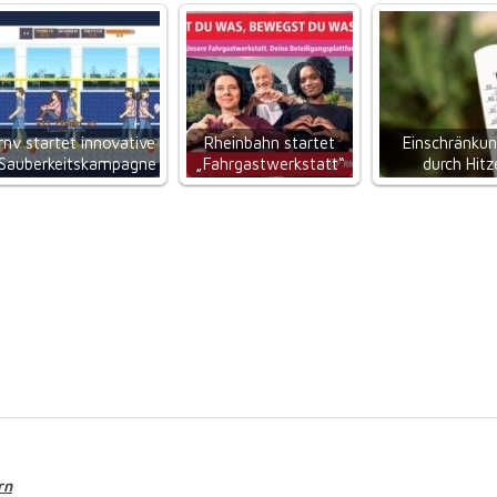
rnv startet innovative
Rheinbahn startet
Einschränku
Sauberkeitskampagne
„Fahrgastwerkstatt“
durch Hitz
rn