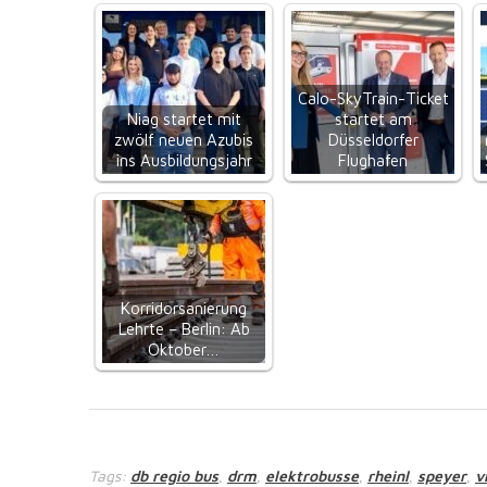
Calo-SkyTrain-Ticket
Niag startet mit
startet am
zwölf neuen Azubis
Düsseldorfer
ins Ausbildungsjahr
Flughafen
Korridorsanierung
Lehrte – Berlin: Ab
Oktober…
Tags:
db regio bus
drm
elektrobusse
rheinl
speyer
v
,
,
,
,
,