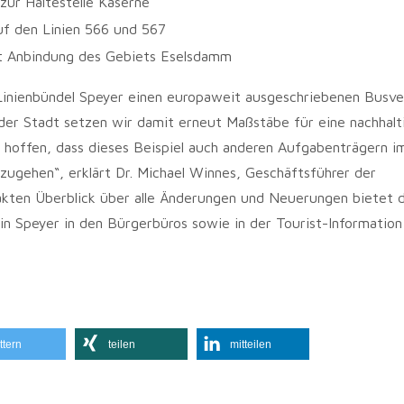
zur Haltestelle Kaserne
f den Linien 566 und 567
it Anbindung des Gebiets Eselsdamm
 Linienbündel Speyer einen europaweit ausgeschriebenen Busve
der Stadt setzen wir damit erneut Maßstäbe für eine nachhalt
d hoffen, dass dieses Beispiel auch anderen Aufgabenträgern 
ugehen“, erklärt Dr. Michael Winnes, Geschäftsführer der
ten Überblick über alle Änderungen und Neuerungen bietet d
in Speyer in den Bürgerbüros sowie in der Tourist-Information 
ttern
teilen
mitteilen