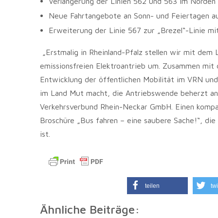
Verlängerung der Linien 562 und 563 im Norden 
Neue Fahrtangebote an Sonn- und Feiertagen au
Erweiterung der Linie 567 zur „Brezel“-Linie m
„Erstmalig in Rheinland-Pfalz stellen wir mit dem
emissionsfreien Elektroantrieb um. Zusammen mit 
Entwicklung der öffentlichen Mobilität im VRN un
im Land Mut macht, die Antriebswende beherzt anz
Verkehrsverbund Rhein-Neckar GmbH. Einen kompak
Broschüre „Bus fahren – eine saubere Sache!“, die 
ist.
teilen
twi
Ähnliche Beiträge: