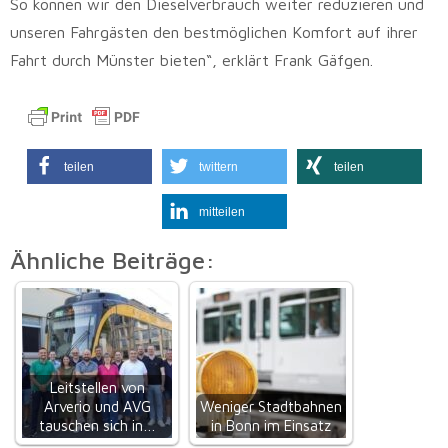
So können wir den Dieselverbrauch weiter reduzieren und
unseren Fahrgästen den bestmöglichen Komfort auf ihrer
Fahrt durch Münster bieten“, erklärt Frank Gäfgen.
teilen
twittern
teilen
mitteilen
Ähnliche Beiträge:
Leitstellen von
Arverio und AVG
Weniger Stadtbahnen
tauschen sich in…
in Bonn im Einsatz