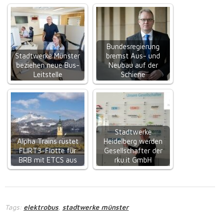
Bundesregierung
Stadtwerke Münster
bremst Aus- und
beziehen neue Bus-
Neubau auf der
Leitstelle
Schiene
Stadtwerke
Alpha Trains rüstet
Heidelberg werden
FLIRT3-Flotte für
Gesellschafter der
BRB mit ETCS aus
rku.it GmbH
Tags:
elektrobus
stadtwerke münster
,