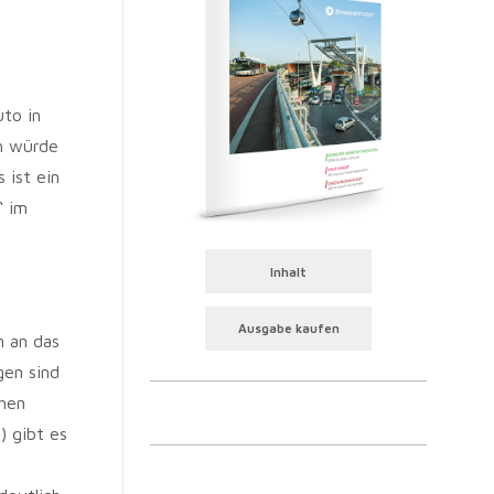
to in
ch würde
 ist ein
“ im
Inhalt
Ausgabe kaufen
n an das
gen sind
chen
) gibt es