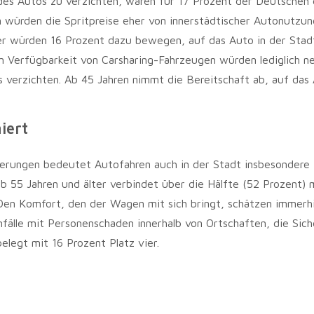
es Autos zu verzichten, wären für 17 Prozent der Deutschen 
n würden die Spritpreise eher von innerstädtischer Autonutzun
äder würden 16 Prozent dazu bewegen, auf das Auto in der Stad
n Verfügbarkeit von Carsharing-Fahrzeugen würden lediglich n
 verzichten. Ab 45 Jahren nimmt die Bereitschaft ab, auf das 
iert
derungen bedeutet Autofahren auch in der Stadt insbesondere
ab 55 Jahren und älter verbindet über die Hälfte (52 Prozent) 
. Den Komfort, den der Wagen mit sich bringt, schätzen immerh
fälle mit Personenschaden innerhalb von Ortschaften, die Sich
belegt mit 16 Prozent Platz vier.