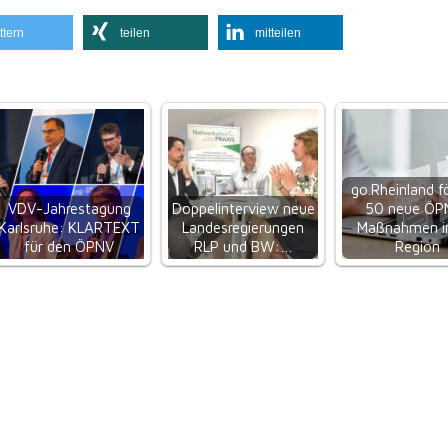
ttern
teilen
mitteilen
go.Rheinland f
VDV-Jahrestagung
Doppelinterview neue
50 neue ÖP
Karlsruhe: KLARTEXT
Landesregierungen
Maßnahmen in
für den ÖPNV
RLP und BW:…
Region