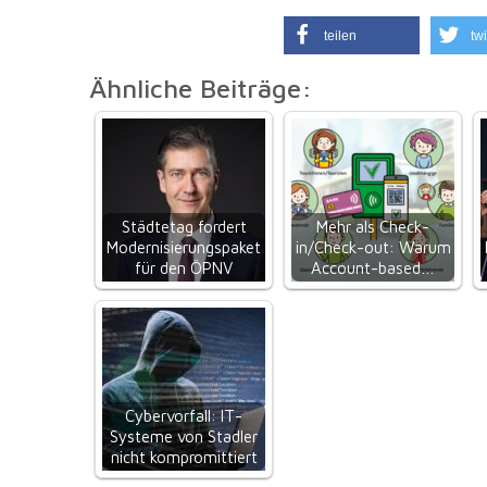
teilen
twi
Ähnliche Beiträge:
Städtetag fordert
Mehr als Check-
Modernisierungspaket
in/Check-out: Warum
für den ÖPNV
Account-based…
Cybervorfall: IT-
Systeme von Stadler
nicht kompromittiert