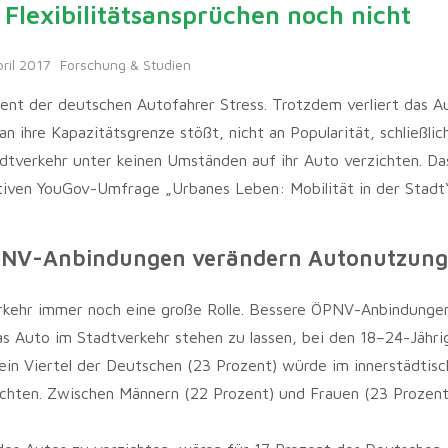
Flexibilitätsansprüchen noch nicht
pril 2017
Forschung & Studien
ent der deutschen Autofahrer Stress. Trotzdem verliert das Au
 an ihre Kapazitätsgrenze stößt, nicht an Popularität, schließli
dtverkehr unter keinen Umständen auf ihr Auto verzichten. Das
ativen YouGov-Umfrage „Urbanes Leben: Mobilität in der Stadt
ÖPNV-Anbindungen verändern Autonutzung
verkehr immer noch eine große Rolle. Bessere ÖPNV-Anbindunge
Auto im Stadtverkehr stehen zu lassen, bei den 18–24-Jähri
 ein Viertel der Deutschen (23 Prozent) würde im innerstädtis
ichten. Zwischen Männern (22 Prozent) und Frauen (23 Prozent