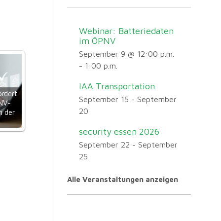
Webinar: Batteriedaten
im ÖPNV
September 9 @ 12:00 p.m.
-
1:00 p.m.
IAA Transportation
ördert
September 15
-
September
NV-
20
 der
security essen 2026
September 22
-
September
25
Alle Veranstaltungen anzeigen