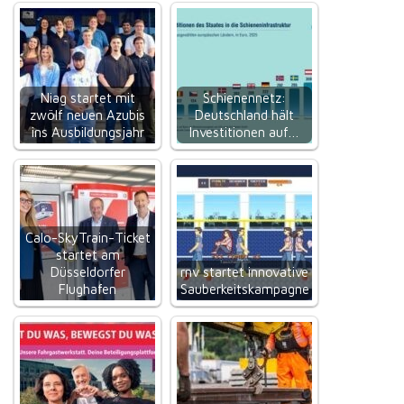
Niag startet mit
Schienennetz:
zwölf neuen Azubis
Deutschland hält
ins Ausbildungsjahr
Investitionen auf…
Calo-SkyTrain-Ticket
startet am
Düsseldorfer
rnv startet innovative
Flughafen
Sauberkeitskampagne