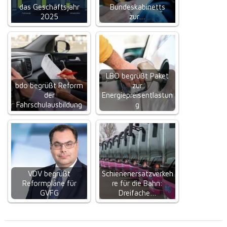
das Geschäftsjahr
Bundeskabinetts
2025
zur…
LBO begrüßt Paket
bdo begrüßt Reform
zur
der
Energiepreisentlastun
Fahrschulausbildung
g
VDV begrüßt
Schienenersatzverkeh
Reformpläne für
re für die Bahn:
GVFG
Dreifache…