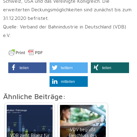
Schweiz, USA und das Vereinigte Königreich. Die
erweiterten Deckungsmöglichkeiten sind zunächst bis zum
31.12.2020 befristet.
Quelle: Verband der Bahnindustrie in Deutschland (VDB)
e.V.
teilen
twittern
teilen
mitteilen
Ähnliche Beiträge:
VDV begrüßt
VDB zieht Bilanz für
Beschluss des