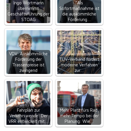
Ingo Wortmann
"Als
übernimmt
Sofortmaßnahme ist
Geschäftsführung der
die auskömmliche
STOAG
Förderung…
VDV: Auskömmliche
Förderung der
TÜV-Verband fordert
Trassenpreise ist
moderne Verfahren
zwingend
zur…
Fahrplan zur
Mehr Platz fürs Rad,
Verkehrswende: Der
mehr Tempo bei der
VRR entwickelt mit…
Planung: Wie…