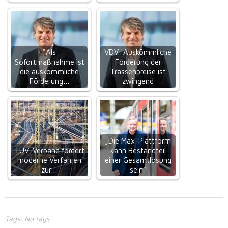
"Als
VDV: Auskömmliche
Sofortmaßnahme ist
Förderung der
die auskömmliche
Trassenpreise ist
Förderung…
zwingend
„Die Max-Plattform
TÜV-Verband fordert
kann Bestandteil
moderne Verfahren
einer Gesamtlösung
zur…
sein“
Tags: No tags