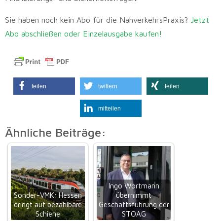
Sie haben noch kein Abo für die NahverkehrsPraxis?
Jetzt
Abo abschließen oder Einzelausgabe kaufen!
teilen
twittern
teilen
mitteilen
Ähnliche Beiträge:
Ingo Wortmann
Sonder-VMK: Hessen
übernimmt
dringt auf bezahlbare
Geschäftsführung der
Schiene
STOAG