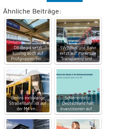
Ähnliche Beiträge:
DB Regio setzt
SWB Bus und Bahn
künftig auch auf
setzt auf maximale
Prüfgruppen bei…
Transparenz und…
Berlins extralange
Schienennetz:
Straßenbahn ist auf
Deutschland hält
der M4 im…
Investitionen auf…