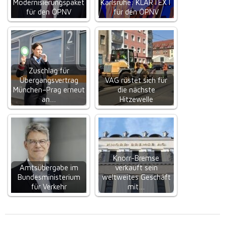
Modernisierungspaket
Karlsruhe: KLARTEXT
für den ÖPNV
für den ÖPNV
Zuschlag für
Übergangsvertrag
VAG rüstet sich für
München–Prag erneut
die nächste
an…
Hitzewelle
Knorr-Bremse
Amtsübergabe im
verkauft sein
Bundesministerium
weltweites Geschäft
für Verkehr
mit…