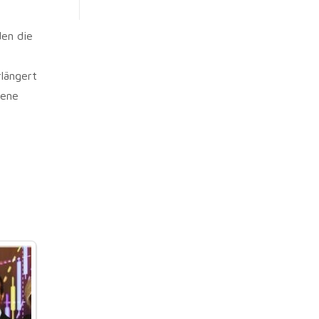
den die
längert
dene