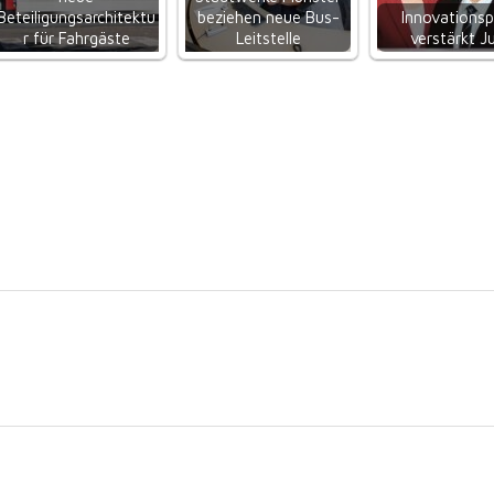
Beteiligungsarchitektu
beziehen neue Bus-
Innovationsp
r für Fahrgäste
Leitstelle
verstärkt J