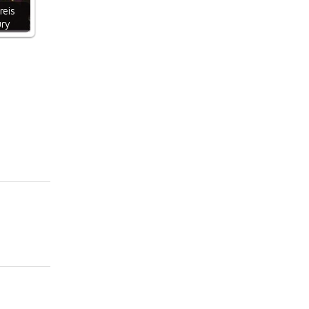
reis
ury