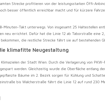
amten Strecke profitieren von der leistungsstarken Öffi-Anbin
noch besser öffentlich erreichbar macht und für kürzere Fahrze
m 8-Minuten-Takt unterwegs. Von insgesamt 25 Haltestellen ent
en neu errichtet. Dafür hat die Linie 12 ab Taborstraße eine 2
 bekommen, die restliche Strecke fährt sie auf bestehenden Gl
die klimafitte Neugestaltung
en Klimazielen der Stadt Wien. Durch die Verlagerung von PKW-
ngespart werden. Gleichzeitig wurde die Oberfläche entlang de
epflanzte Bäume im 2. Bezirk sorgen für Kühlung und Schatte
instraße bis Walcherstraße fährt die Linie 12 auf rund 230 M
l