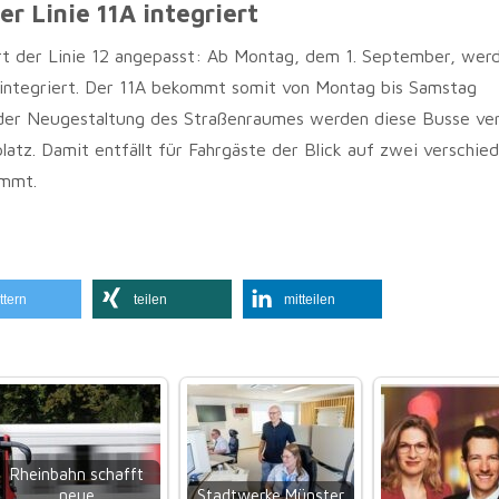
er Linie 11A integriert
rt der Linie 12 angepasst: Ab Montag, dem 1. September, wer
1A integriert. Der 11A bekommt somit von Montag bis Samstag
 der Neugestaltung des Straßenraumes werden diese Busse ver
platz. Damit entfällt für Fahrgäste der Blick auf zwei verschie
ommt.
ttern
teilen
mitteilen
Rheinbahn schafft
neue
Stadtwerke Münster