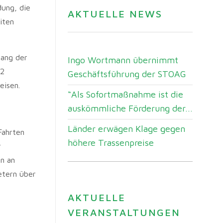
dung, die
AKTUELLE NEWS
iten
lang der
Ingo Wortmann übernimmt
,2
Geschäftsführung der STOAG
eisen.
“Als Sofortmaßnahme ist die
auskömmliche Förderung der...
Länder erwägen Klage gegen
Fahrten
höhere Trassenpreise
r
n an
etern über
AKTUELLE
VERANSTALTUNGEN