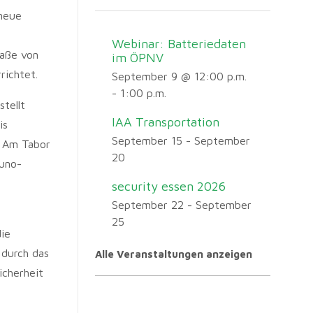
neue
Webinar: Batteriedaten
raße von
im ÖPNV
richtet.
September 9 @ 12:00 p.m.
-
1:00 p.m.
tellt
IAA Transportation
is
September 15
-
September
g Am Tabor
20
runo-
security essen 2026
September 22
-
September
25
die
 durch das
Alle Veranstaltungen anzeigen
icherheit