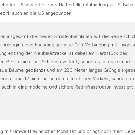
4 oder U6 sowie bei zwei Haltestellen Anbindung zur S-Bahn.
Bezirk auch an die U5 angebunden.
von insgesamt drei neuen Straßenbahnlinien auf die Reise schic
Schulbeginn eine hochrangige neue Öffi-Verbindung mit insges
ng entlang der Neubaustrecke ist dabei ein Herzstück des
en Bezirk nicht nur Schienen verlegt, sondern auch ganz nach
ue Bäume gepflanzt und ein 230 Meter langes Grüngleis geba
euen Linie 12 nicht nur in den öffentlichen Verkehr, sondern m
uch in eine moderne und sichere Radinfrastruktur investiert
ung mit umweltfreundlicher Mobilität und bringt noch mehr Lebe