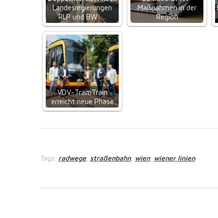
Landesregierungen
Maßnahmen in der
RLP und BW:…
Region
VDV-TramTrain
erreicht neue Phase
Tags:
radwege
straßenbahn
wien
wiener linien
,
,
,