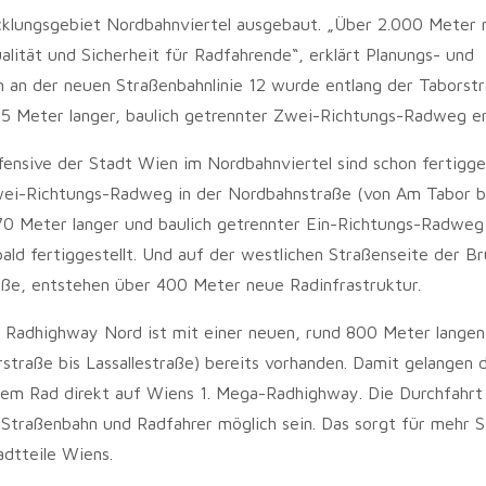
klungsgebiet Nordbahnviertel ausgebaut. „Über 2.000 Meter 
alität und Sicherheit für Radfahrende“, erklärt Planungs- und
en an der neuen Straßenbahnlinie 12 wurde entlang der Taborst
25 Meter langer, baulich getrennter Zwei-Richtungs-Radweg er
nsive der Stadt Wien im Nordbahnviertel sind schon fertigges
Zwei-Richtungs-Radweg in der Nordbahnstraße (von Am Tabor b
 270 Meter langer und baulich getrennter Ein-Richtungs-Radwe
ald fertiggestellt. Und auf der westlichen Straßenseite der B
ße, entstehen über 400 Meter neue Radinfrastruktur.
 Radhighway Nord ist mit einer neuen, rund 800 Meter langen
straße bis Lassallestraße) bereits vorhanden. Damit gelangen 
m Rad direkt auf Wiens 1. Mega-Radhighway. Die Durchfahrt
e Straßenbahn und Radfahrer möglich sein. Das sorgt für mehr S
dtteile Wiens.