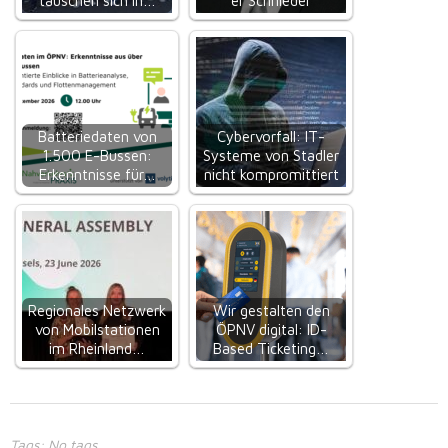
tauschen sich in…
er Schnieder
Batteriedaten von
Cybervorfall: IT-
1.500 E-Bussen:
Systeme von Stadler
Erkenntnisse für…
nicht kompromittiert
Regionales Netzwerk
Wir gestalten den
von Mobilstationen
ÖPNV digital: ID-
im Rheinland…
Based Ticketing…
Tags: No tags