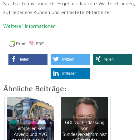
Startkarten ist möglich. Ergebnis: kürzere Warteschlangen,
zufriedenere Kunden und entlastete Mitarbeiter.
Weitere” Informationen
teilen
twittern
teilen
mitteilen
Ähnliche Beiträge:
GDL zur Entlassung
Leitstellen von
von
Arverio und AVG
Bundesverkehrsminist