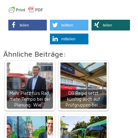
teilen
twittern
teilen
mitteilen
Ähnliche Beiträge:
Mehr Platz fürs Rad,
DB Regio setzt
mehr Tempo bei der
künftig auch auf
Planung: Wie…
Prüfgruppen bei…