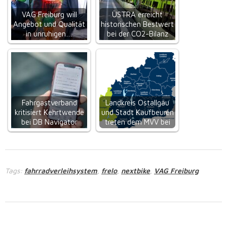
VAG Freiburg will
ÜSTRA erreicht
Angebot und Qualität
historischen Bestwert
in unruhigen…
bei der CO2-Bilanz
Fahrgastverband
Landkreis Ostallgäu
kritisiert Kehrtwende
und Stadt Kaufbeuren
bei DB Navigator
treten dem MVV bei
Tags:
fahrradverleihsystem
frelo
nextbike
VAG Freiburg
,
,
,