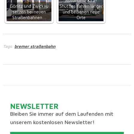
Autonome Kira-
Görlitz und Zwickau
Shuttles fahren länger
setzen bei neuen
und bedienen neue
Straßenbahnen…
Orte
Tags:
bremer straßenbahn
NEWSLETTER
Bleiben Sie immer auf dem Laufenden mit
unserem kostenlosen Newsletter!