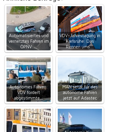
Automatisiertes und
VDV-Jahrestagung in
vernetztes Fahren im
Karlsruhe: Das
ÖPNV:…
Rennen ums…
Autonomes Fahren:
MAN setzt für das
VDV fordert
autonome Fahren
abgestimmte…
jetzt auf Adastec