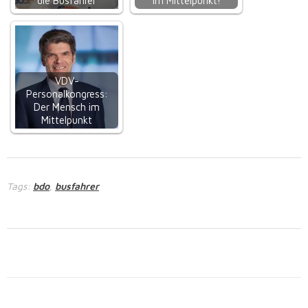
die Busfahrer
im Mittelpunkt!
VDV-
Personalkongress:
Der Mensch im
Mittelpunkt
Tags:
bdo
busfahrer
,