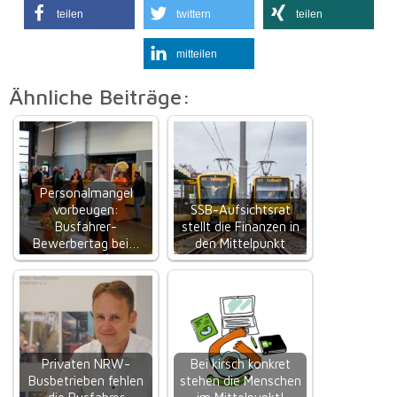
teilen
twittern
teilen
mitteilen
Ähnliche Beiträge:
Personalmangel
vorbeugen:
SSB-Aufsichtsrat
Busfahrer-
stellt die Finanzen in
Bewerbertag bei…
den Mittelpunkt
Privaten NRW-
Bei kirsch konkret
Busbetrieben fehlen
stehen die Menschen