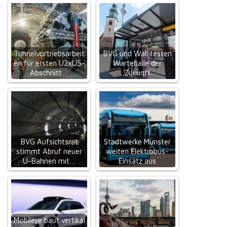
Tunnelvortriebsarbeit
BVG und Wall testen
en für ersten U2xU5-
Wartehalle der
Abschnitt…
Zukunft
BVG Aufsichtsrat
Stadtwerke Münster
stimmt Abruf neuer
weiten Elektrobus-
U-Bahnen mit…
Einsatz aus
Mobileye baut vertikal