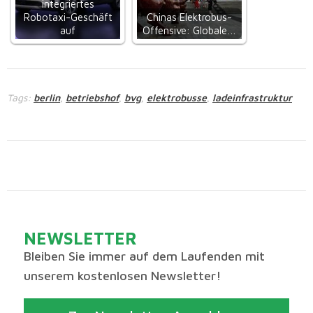
integriertes
Robotaxi-Geschäft
Chinas Elektrobus-
auf
Offensive: Globale…
Tags:
berlin
betriebshof
bvg
elektrobusse
ladeinfrastruktur
,
,
,
,
NEWSLETTER
Bleiben Sie immer auf dem Laufenden mit
unserem kostenlosen Newsletter!