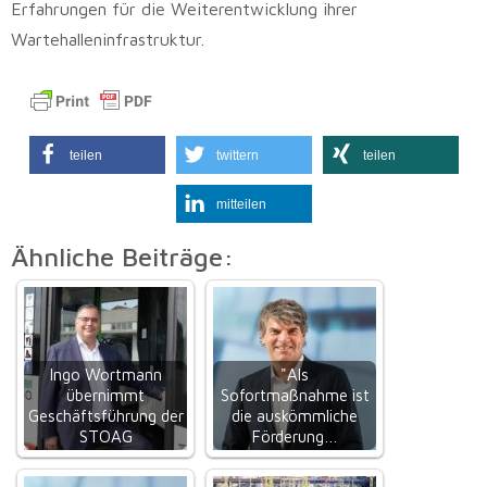
Erfahrungen für die Weiterentwicklung ihrer
Wartehalleninfrastruktur.
teilen
twittern
teilen
mitteilen
Ähnliche Beiträge:
Ingo Wortmann
"Als
übernimmt
Sofortmaßnahme ist
Geschäftsführung der
die auskömmliche
STOAG
Förderung…