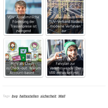
VDV: Auskömmliche
Förderung der
TÜV-Verband fordert
Trassenpreise ist
moderne Verfahren
zwingend
zur…
Mehr als Check-
Fahrplan zur
in/Check-out: Warum
Verkehrswende: Der
Account-based…
VRR entwickelt mit…
Tags:
bvg
haltestellen
sicherheit
Wall
,
,
,