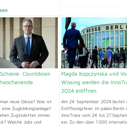
sen
 Schiene: Countdown
Magda Kopczyńska und Vol
stwochenende
Wissing werden die InnoTr
2024 eröffnen
man neue Gleise? Was ist
Am 24. September 2024 läutet 
 eine Zugbildungsanlage?
Eröffnungsfeier im palais.Berlin 
ehen Zugtoiletten immer
InnoTrans vom 24. bis 27.Septe
ck? Welche Jobs und
ein. Zu den über 1.000 internati