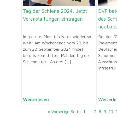
Tag der Schiene 2024: Jetzt
DVF bet
Veranstaltungen eintragen
des Sch
neubau
In gut drei Monaten ist es wieder so
Bei der D
weit: Am Wochenende vom 20. bis
Parlament
zum 22. September 2024 findet
Deutsche
bereits zum dritten Mal der Tag der
Schiefner
Schiene statt. An drei […]...
Ausschuss
Infrastrukt
Weiterlesen
Weiterle
« Vorherige Seite
1
…
7
8
9
10