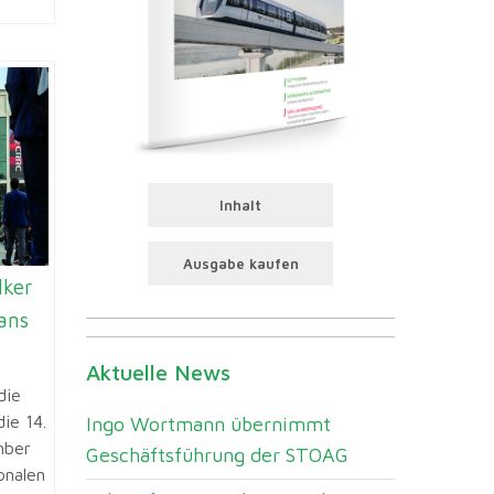
Inhalt
Ausgabe kaufen
ker
ans
Aktuelle News
die
die 14.
Ingo Wortmann übernimmt
mber
Geschäftsführung der STOAG
onalen