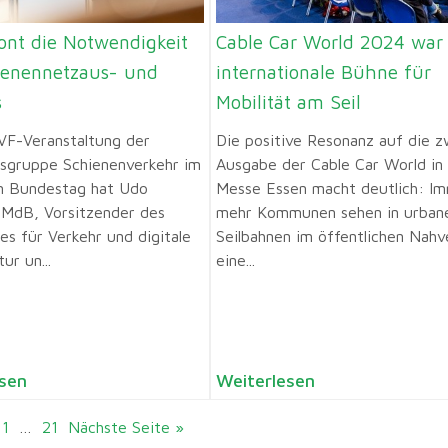
ont die Notwendigkeit
Cable Car World 2024 war
ienennetzaus- und
internationale Bühne für
s
Mobilität am Seil
VF-Veranstaltung der
Die positive Resonanz auf die z
sgruppe Schienenverkehr im
Ausgabe der Cable Car World in
n Bundestag hat Udo
Messe Essen macht deutlich: I
 MdB, Vorsitzender des
mehr Kommunen sehen in urban
es für Verkehr und digitale
Seilbahnen im öffentlichen Nahv
ur un...
eine...
sen
Weiterlesen
11
…
21
Nächste Seite »