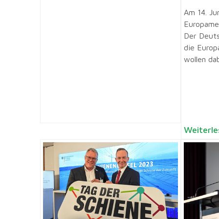
Am 14. Ju
Europamei
Der Deuts
die Europ
wollen da
Weiterle