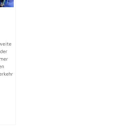
weite
 der
mmer
en
erkehr