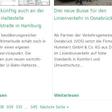
 künftig auch an der
Drei neue Busse für den
Haltestelle
Linienverkehr in Osnabrüc
dstraße in Hamburg
bevölkerungsreicher
Als Partner der Verkehrsgemein
 Winterhude erhält noch in
Osnabrück (VOS) setzt die Firma
hr einen eigenen
Hummert GmbH & Co. KG aus Di
sservicepunkt. Die
im Linienbusverkehr auf hohe
en zum neuen switchh-
Standards in Komfort und
der U-Bahn-Halteste...
Umweltschutz....
sen
Weiterlesen
08
309
310
…
345
Nächste Seite »