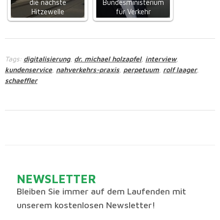
die nächste
Bundesministerium
Hitzewelle
für Verkehr
Tags:
digitalisierung
dr. michael holzapfel
interview
,
,
,
kundenservice
nahverkehrs-praxis
perpetuum
rolf laager
,
,
,
,
schaeffler
NEWSLETTER
Bleiben Sie immer auf dem Laufenden mit
unserem kostenlosen Newsletter!