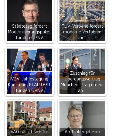
Städtetag fordert
TÜV-Verband fordert
Modernisierungspaket
moderne Verfahren
für den ÖPNV
zur…
Zuschlag für
VDV-Jahrestagung
Übergangsvertrag
Karlsruhe: KLARTEXT
München–Prag erneut
für den ÖPNV
an…
VAG rüstet sich für
Amtsübergabe im