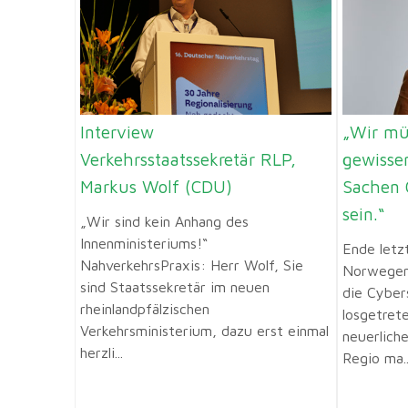
Interview
„Wir mü
Verkehrsstaatssekretär RLP,
gewisse
Markus Wolf (CDU)
Sachen 
sein.“
„Wir sind kein Anhang des
Innenministeriums!“
Ende letz
NahverkehrsPraxis: Herr Wolf, Sie
Norwegen 
sind Staatssekretär im neuen
die Cyber
rheinlandpfälzischen
losgetrete
Verkehrsministerium, dazu erst einmal
neuerlich
herzli...
Regio ma..