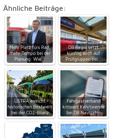
Ähnliche Beiträge:
Mehr Platz fürs Rad,
DB Regio setzt
mehr Tempo bei der
künftig auch auf
Planung: Wie…
Prüfgruppen bei…
ÜSTRA erreicht
Fahrgastverband
historischen Bestwert
kritisiert Kehrtwende
bei der CO2-Bilanz
bei DB Navigator