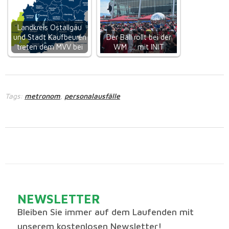
Landkreis Ostallgäu
und Stadt Kaufbeuren
Der Ball rollt bei der
treten dem MVV bei
WM … mit INIT
Tags:
metronom
personalausfälle
,
NEWSLETTER
Bleiben Sie immer auf dem Laufenden mit
unserem kostenlosen Newsletter!