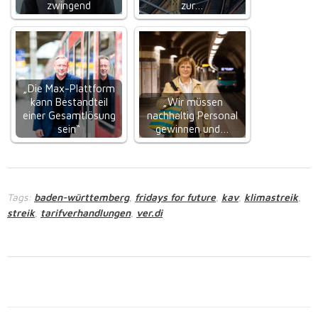
zwingend
zur…
„Die Max-Plattform
kann Bestandteil
„Wir müssen
einer Gesamtlösung
nachhaltig Personal
sein“
gewinnen und…
Tags:
baden-württemberg
fridays for future
kav
klimastreik
,
,
,
,
streik
tarifverhandlungen
ver.di
,
,