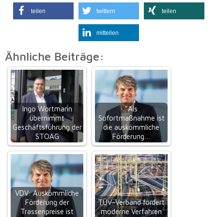
teilen
twittern
teilen
mitteilen
Ähnliche Beiträge:
Ingo Wortmann
"Als
übernimmt
Sofortmaßnahme ist
Geschäftsführung der
die auskömmliche
STOAG
Förderung…
VDV: Auskömmliche
Förderung der
TÜV-Verband fordert
Trassenpreise ist
moderne Verfahren