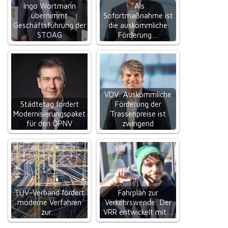
Ingo Wortmann
"Als
übernimmt
Sofortmaßnahme ist
Geschäftsführung der
die auskömmliche
STOAG
Förderung…
VDV: Auskömmliche
Städtetag fordert
Förderung der
Modernisierungspaket
Trassenpreise ist
für den ÖPNV
zwingend
TÜV-Verband fordert
Fahrplan zur
moderne Verfahren
Verkehrswende: Der
zur…
VRR entwickelt mit…