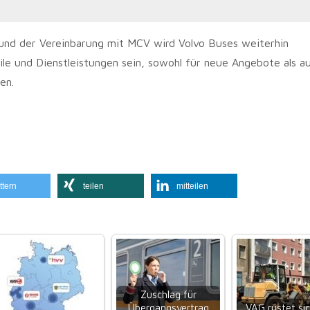
und der Vereinbarung mit MCV wird Volvo Buses weiterhin
le und Dienstleistungen sein, sowohl für neue Angebote als a
en.
ttern
teilen
mitteilen
Zuschlag für
Übergangsvertrag
VAG rüstet sic