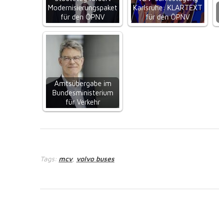
Modernisierungspaket
Karlsruhe: KLARTEXT
für den ÖPNV
für den ÖPNV
Amtsübergabe im
Bundesministerium
für Verkehr
Tags:
mcv
volvo buses
,