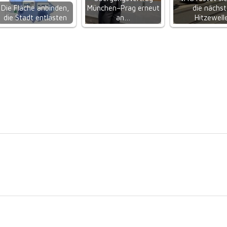
Die Fläche anbinden,
München–Prag erneut
die nächst
die Stadt entlasten
an…
Hitzewell