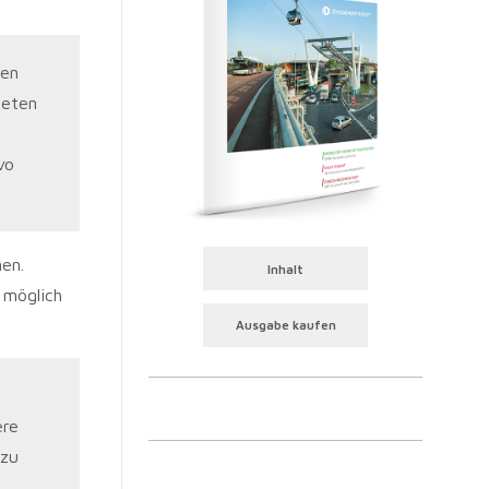
ren
ieten
vo
en.
Inhalt
 möglich
Ausgabe kaufen
ere
 zu