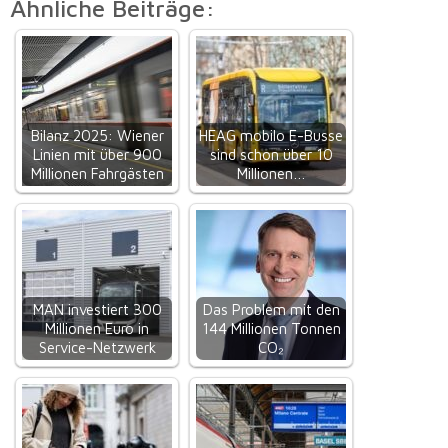
Ähnliche Beiträge:
Bilanz 2025: Wiener
HEAG mobilo E-Busse
Linien mit über 900
sind schon über 10
Millionen Fahrgästen
Millionen…
MAN investiert 300
Das Problem mit den
Millionen Euro in
144 Millionen Tonnen
Service-Netzwerk
CO₂