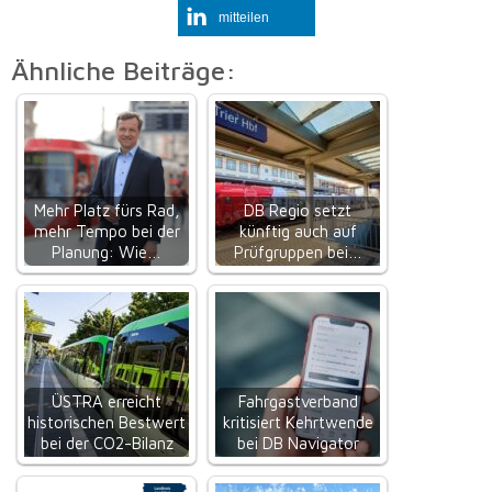
mitteilen
Ähnliche Beiträge:
Mehr Platz fürs Rad,
DB Regio setzt
mehr Tempo bei der
künftig auch auf
Planung: Wie…
Prüfgruppen bei…
ÜSTRA erreicht
Fahrgastverband
historischen Bestwert
kritisiert Kehrtwende
bei der CO2-Bilanz
bei DB Navigator