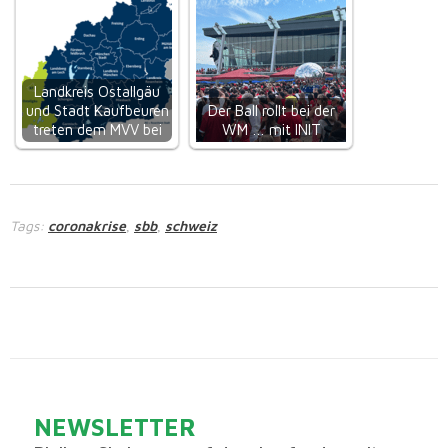
Landkreis Ostallgäu
und Stadt Kaufbeuren
Der Ball rollt bei der
treten dem MVV bei
WM … mit INIT
Tags:
coronakrise
sbb
schweiz
,
,
NEWSLETTER