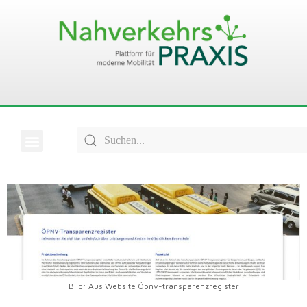
Bild: Aus Website Öpnv-transparenzregister