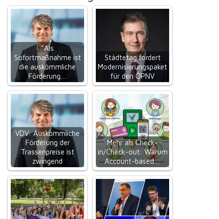
"Als
Sofortmaßnahme ist
Städtetag fordert
die auskömmliche
Modernisierungspaket
Förderung…
für den ÖPNV
VDV: Auskömmliche
Förderung der
Mehr als Check-
Trassenpreise ist
in/Check-out: Warum
zwingend
Account-based…