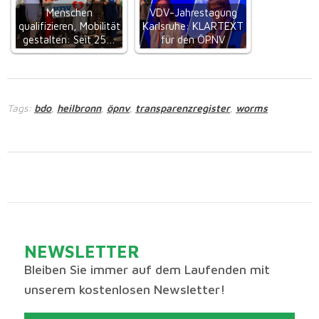
Menschen
VDV-Jahrestagung
qualifizieren, Mobilität
Karlsruhe: KLARTEXT
gestalten: Seit 25…
für den ÖPNV
Tags:
bdo
heilbronn
öpnv
transparenzregister
worms
,
,
,
,
NEWSLETTER
Bleiben Sie immer auf dem Laufenden mit
unserem kostenlosen Newsletter!