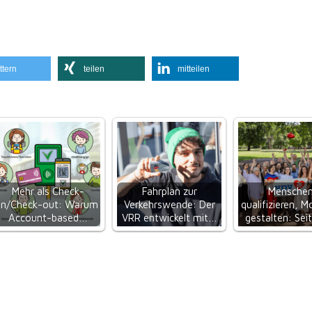
ttern
teilen
mitteilen
Mehr als Check-
Fahrplan zur
Mensche
in/Check-out: Warum
Verkehrswende: Der
qualifizieren, Mo
Account-based…
VRR entwickelt mit…
gestalten: Sei