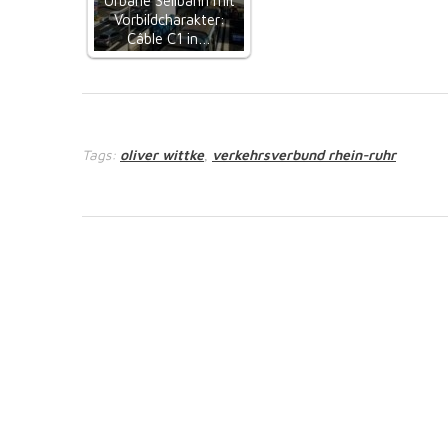
Urbane Seilbahn mit
Vorbildcharakter:
Câble C1 in…
Tags:
oliver wittke
verkehrsverbund rhein-ruhr
,