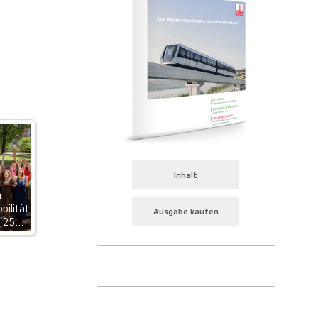
Inhalt
n
bilität
Ausgabe kaufen
t 25…