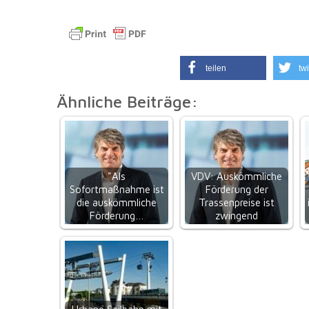
teilen
twi
Ähnliche Beiträge:
"Als
VDV: Auskömmliche
Sofortmaßnahme ist
Förderung der
die auskömmliche
Trassenpreise ist
Förderung…
zwingend